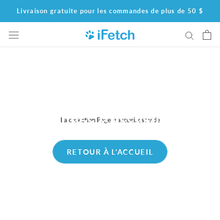
Aller
Livraison gratuite pour les commandes de plus de 50 $
au
contenu
Page d'accueil
La collection Page d'accueil est vide
RETOUR À L'ACCUEIL